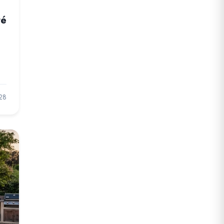
té
28