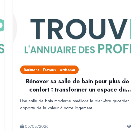
Batiment - Travaux - Artisanat
Rénover sa salle de bain pour plus de
confort : transformer un espace du
quotidien en véritable lieu de bien-êtr
Une salle de bain moderne améliore le bien-être quotidien 
apporte de la valeur à votre logement.
05/08/2026