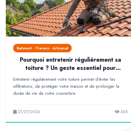
Batiment - Travaux - Artisanat
Pourquoi entretenir régulièrement sa
toiture ? Un geste essentiel pour
protéger durablement votre maison
Entretenir régulièrement votre toiture permet d'éviter les
infiltrations, de protéger votre maison et de prolonger la
durée de vie de votre couverture.
27/07/2026
405