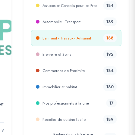
184
Astuces et Conseils pour les Pros
189
Automobile - Transport
188
Batiment - Travaux - Artisanat
192
Bien-etre et Soins
184
Commerces de Proximite
180
immobilier et habitat
e
17
Nos professionnels à la une
et
189
Recettes de cuisine facile
9
Restauration - Hôtellerie