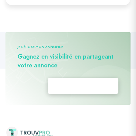
JE DÉPOSE MON ANNONCE
Gagnez en visibilité en partageant
votre annonce
Déposez vos annonces