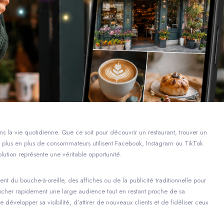
s la vie quotidienne. Que ce soit pour découvrir un restaurant, trouver un
e plus en plus de consommateurs utilisent Facebook, Instagram ou TikTok
tion représente une véritable opportunité.
nt du bouche-à-oreille, des affiches ou de la publicité traditionnelle pour
oucher rapidement une large audience tout en restant proche de sa
évelopper sa visibilité, d’attirer de nouveaux clients et de fidéliser ceux