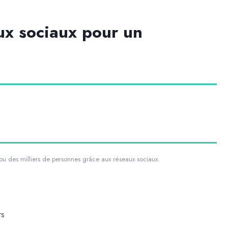
ux sociaux pour un
u des milliers de personnes grâce aux réseaux sociaux.
rs