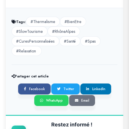
#Thermalisme
#BienEtre
Tags:
#SlowTourisme
#RhôneAlpes
#CuresPersonnalisées
#Santé
#Spas
#Relaxation
Partager cet article
Facebook
Twitter
LinkedIn
WhatsApp
Email
Restez informé !