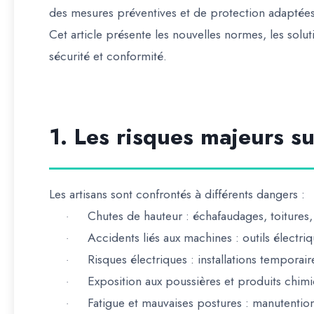
des
mesures préventives et de protection adaptée
Cet article présente les
nouvelles normes
, les
solut
sécurité et conformité.
1. Les risques majeurs su
Les artisans sont confrontés à différents dangers :
Chutes de hauteur
: échafaudages, toitures,
·
Accidents liés aux machines
: outils électri
·
Risques électriques
: installations temporair
·
Exposition aux poussières et produits chim
·
Fatigue et mauvaises postures
: manutention
·