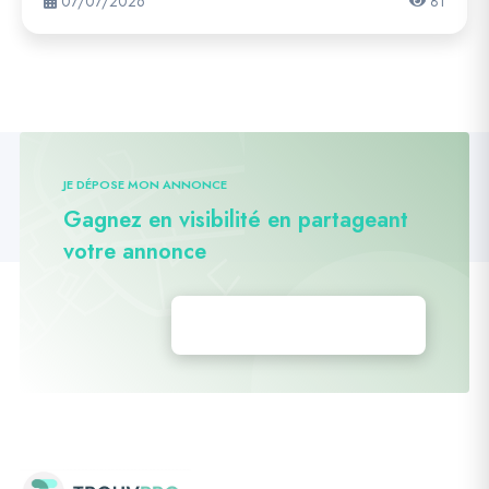
07/07/2026
81
JE DÉPOSE MON ANNONCE
Gagnez en visibilité en partageant
votre annonce
Déposez vos annonces