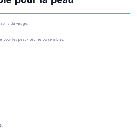
 soins du visage.
ié pour les peaux sèches ou sensibles.
e.