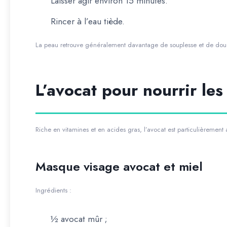
Laisser agir environ 15 minutes.
Rincer à l’eau tiède.
La peau retrouve généralement davantage de souplesse et de douc
L’avocat pour nourrir le
Riche en vitamines et en acides gras, l’avocat est particulièrement 
Masque visage avocat et miel
Ingrédients :
½ avocat mûr ;