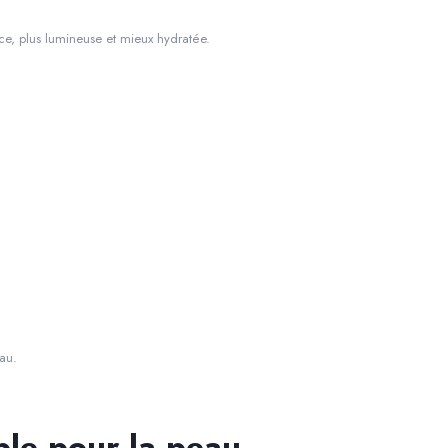
ce, plus lumineuse et mieux hydratée.
eau.
ble pour la peau