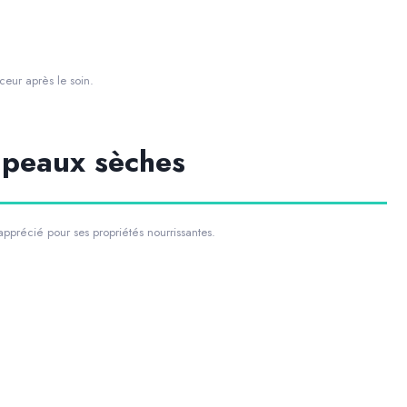
eur après le soin.
s peaux sèches
apprécié pour ses propriétés nourrissantes.