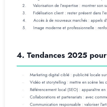
2.
Valorisation de l’expertise
: montrer son s
3.
Fidélisation client
: rester présent dans l’e
4.
Accès à de nouveaux marchés
: appels d’
5.
Image moderne et professionnelle
: renfo
4. Tendances 2025 pour 
Marketing digital ciblé
: publicité locale su
·
Vidéo et storytelling
: mettre en scène les ch
·
Référencement local (SEO)
: apparaître en
·
Collaborations et partenariats
: avec commer
·
Communication responsable
: valoriser l’ar
·