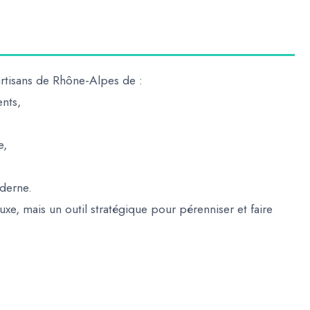
rtisans de Rhône-Alpes de :
ents
,
e
,
oderne
.
luxe, mais
un outil stratégique pour pérenniser et faire