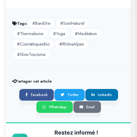
#BienEtre
#SoinNaturel
Tags:
#Thermalisme
#Yoga
#Meditation
#CosmétiquesBio
#RhôneAlpes
#SlowTourisme
Partager cet article
Facebook
Twitter
LinkedIn
WhatsApp
Email
Restez informé !