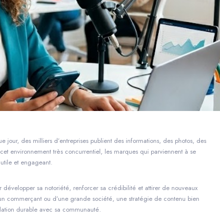
e jour, des milliers d’entreprises publient des informations, des photos, des
ns cet environnement très concurrentiel, les marques qui parviennent à se
utile et engageant.
 développer sa notoriété, renforcer sa crédibilité et attirer de nouveaux
n, d’un commerçant ou d’une grande société, une stratégie de contenu bien
elation durable avec sa communauté.