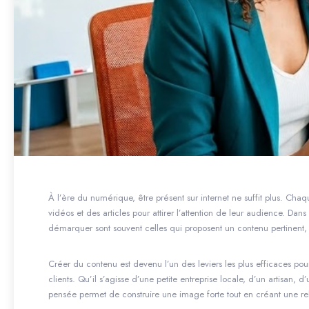
À l’ère du numérique, être présent sur internet ne suffit plus. Chaqu
vidéos et des articles pour attirer l’attention de leur audience. Da
démarquer sont souvent celles qui proposent un contenu pertinent, 
Créer du contenu est devenu l’un des leviers les plus efficaces pour
clients. Qu’il s’agisse d’une petite entreprise locale, d’un artisa
pensée permet de construire une image forte tout en créant une r