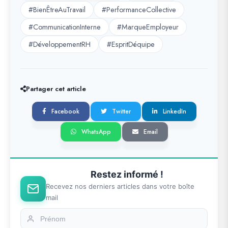
#BienÊtreAuTravail
#PerformanceCollective
#CommunicationInterne
#MarqueEmployeur
#DéveloppementRH
#EspritDéquipe
Partager cet article
Facebook
Twitter
LinkedIn
WhatsApp
Email
Restez informé !
Recevez nos derniers articles dans votre boîte
mail