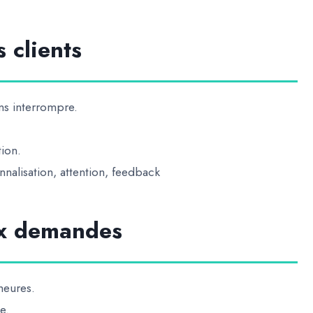
 clients
ns interrompre.
ion.
nalisation, attention, feedback
ux demandes
heures.
e.