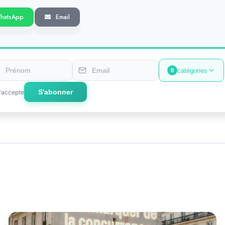
hatsApp
Email
catégories
0
S'abonner
'accepte