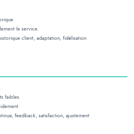
orique.
lement le service.
storique client, adaptation, fidélisation
.
s faibles.
pidement.
tinue, feedback, satisfaction, ajustement