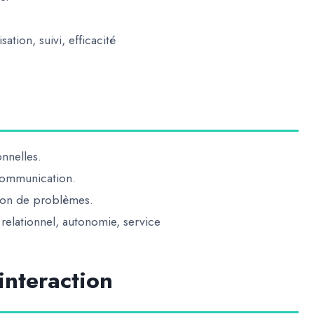
sation, suivi, efficacité
onnelles.
 communication.
ution de problèmes.
elationnel, autonomie, service
interaction