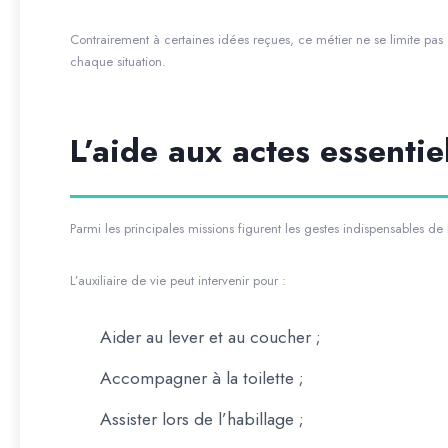
Contrairement à certaines idées reçues, ce métier ne se limite pas
chaque situation.
L’aide aux actes essentie
Parmi les principales missions figurent les gestes indispensables de 
L’auxiliaire de vie peut intervenir pour :
Aider au lever et au coucher ;
Accompagner à la toilette ;
Assister lors de l’habillage ;