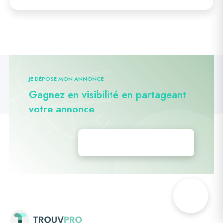
JE DÉPOSE MON ANNONCE
Gagnez en visibilité en partageant
votre annonce
Déposez vos annonces