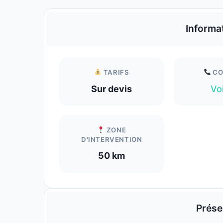
TARIFS
CONTACT
Sur devis
Voir tél
ZONE
D'INTERVENTION
50 km
Présentation
Votre photographe professionnel à Roussillon
d’Albon
Depuis 2010, notre studio photo situé à
Roussillon
, près
et
Saint-Rambert-d’Albon
, accompagne particuliers et e
photographiques. Photographe professionnel expériment
faire et notre passion au service de vos plus beaux sou