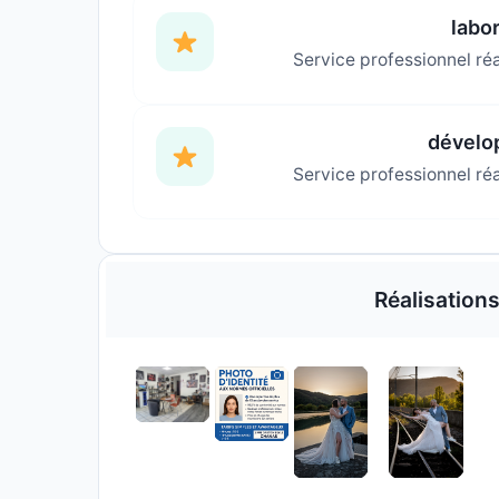
Photos d’identité officielles aux normes administratives
Présence locale et accompagnement personnalisé dans l
Que vous cherchiez un
photographe de mariage à Roussi
portraitiste à Saint-Rambert-d’Albon
ou un
laboratoire 
Roussillon
, nous sommes à votre service pour sublimer v