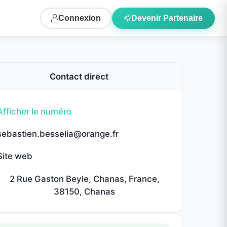
Connexion
Devenir Partenaire
irect
ange.fr
, Chanas, France,
Chanas
ssionnels