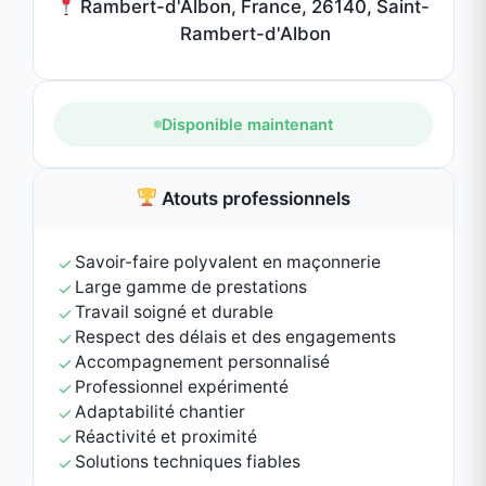
Vendredi
09:00 - 19:00
Samedi
09:00 - 19:00
Dimanche
09:00 - 19:00
Informations légales
RCS: 912 477 239
Professionnel vérifié
✓
Données sécurisées
Devis gratuit
Partager cette annonce