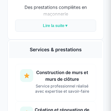
avec expertise et savoir-faire
techniques
réalisation de chapes liquides et
traditionnelles
Création et rénovation de
terrasses
béton désactivé pour vos aménagements
Service professionnel réalisé
extérieurs
avec expertise et savoir-faire
pose de carrelage extérieur (terrasses,
allées…)
Ouverture de murs en
Chaque chantier fait l’objet d’une étude
neuf et rénovation
personnalisée afin de garantir des solutions
Service professionnel réalisé
adaptées à vos besoins et à votre budget.
avec expertise et savoir-faire
Des réalisations durables et soignées
Grâce à une maîtrise des techniques de
Réalisation de chapes
maçonnerie, MARINA MAÇONNERIE assure :
(liquide et traditionnelle)
une mise en œuvre rigoureuse
Service professionnel réalisé
avec expertise et savoir-faire
des matériaux de qualité
des finitions propres et durables