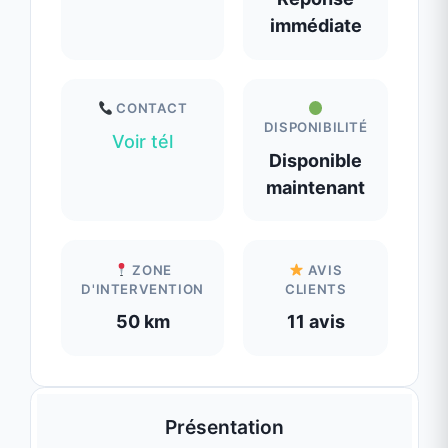
maintenant
ZONE
AVIS
D'INTERVENTION
CLIENTS
50 km
11 avis
Présentation
MARINA MAÇONNERIE
Maçon en Auvergne-Rhône-Alpes
aménagements extérieurs , extension et
travaux de maçonnerie
MARINA MAÇONNERIE
est une entreprise
spécialisée dans les travaux de maçonnerie,
reconnue pour son sérieux, son savoir-faire
et la qualité de ses réalisations. Elle