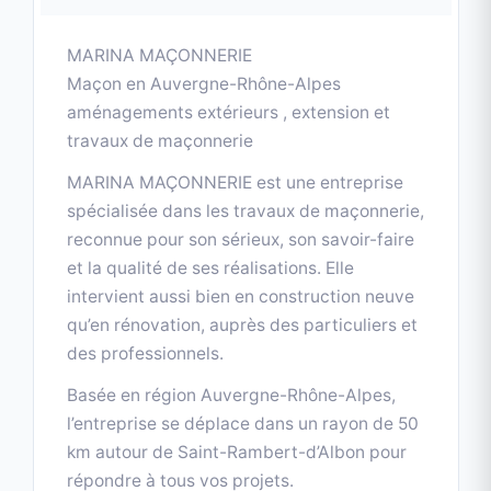
intervient aussi bien en construction neuve
qu’en rénovation, auprès des particuliers et
des professionnels.
Basée en région Auvergne-Rhône-Alpes,
l’entreprise se déplace dans un rayon de 50
km autour de Saint-Rambert-d’Albon pour
répondre à tous vos projets.
Des prestations complètes en
maçonnerie
MARINA MAÇONNERIE intervient sur un
Lire la suite
▼
large éventail de travaux :
construction de murs et murs de clôture
réalisation de terrasses
Services & prestations
pose de chapeaux et couvertines sur
clôtures
création d’ouvertures (portes, fenêtres) en
Construction de murs et
neuf et en rénovation
murs de clôture
Service professionnel réalisé
agrandissement de bâtiments et locaux