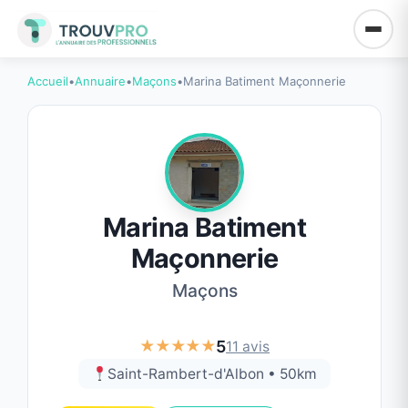
Accueil
•
Annuaire
•
Maçons
•
Marina Batiment Maçonnerie
Marina Batiment
Maçonnerie
Maçons
★★★★★
5
11 avis
Saint-Rambert-d'Albon • 50km
PREMIUM
POPULAIRE
✓ VÉRIFIÉ
MEILLEUR CHOIX