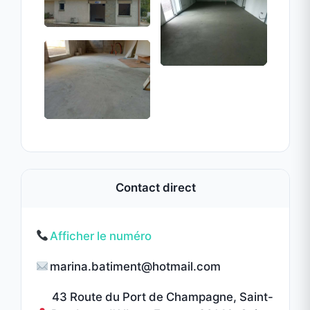
Atouts professionnels
Savoir-faire polyvalent en maçonnerie
✓
Large gamme de prestations
✓
Travail soigné et durable
✓
Respect des délais et des engagements
✓
Accompagnement personnalisé
✓
Professionnel expérimenté
✓
Adaptabilité chantier
✓
Réactivité et proximité
✓
Solutions techniques fiables
✓
Horaires d'ouverture
Lundi
09:00 - 19:00
Mardi
09:00 - 19:00
Mercredi
09:00 - 19:00
Jeudi
09:00 - 19:00