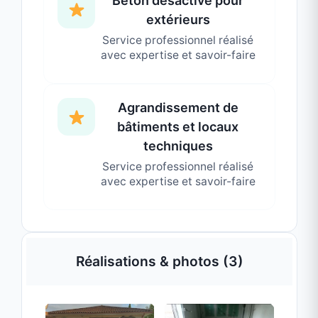
un devis gratuit et un accompagnement sur
mesure.
Contact direct
Afficher le numéro
marina.batiment@hotmail.com
43 Route du Port de Champagne, Saint-
Rambert-d'Albon, France, 26140, Saint-
Rambert-d'Albon
Disponible maintenant