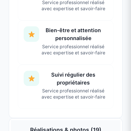
temps réel et constater par vous-même
qu'il est entre de bonnes mains.
Un Service Professionnel et Déclaré
Confier ses clés et son animal est une
preuve de grande confiance. Pour votre
sécurité, mon activité est officiellement
déclarée (
SIRET : 93153957100014
). C'est
pour vous la garantie d'un service sérieux,
responsable et professionnel.
Zone d'Intervention
Basée à
Champagne (07)
, je me déplace
dans un périmètre de
30 minutes
autour de
la commune pour venir à la rencontre de
vos protégés (Saint-Désirat, Andance,
Peyraud, etc.).
Contactez-moi dès aujourd'hui !
N'attendez pas la dernière minute pour
organiser la garde de vos animaux.