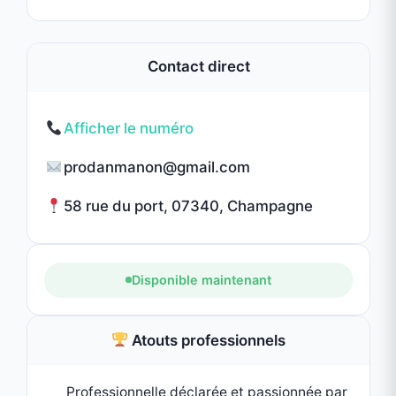
Samedi
08:00 - 19:00
Dimanche
08:00 - 19:00
Informations légales
RCS: 93153957100014
Professionnel vérifié
✓
Données sécurisées
Devis gratuit
Partager cette annonce