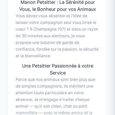
Service
Parce que nos animaux sont bien plus que
de simples compagnons, ils méritent une
attention toute particulière en votre
absence. Je m'engage à traiter chaque
animal — qu'il soit chien, chat ou petit
mammifère — avec le même amour et la
même rigueur que s'il était le mien.
Mon objectif est simple :
maintenir
Lire la suite
▼
l'équilibre et le bien-être de votre animal
tout en vous offrant une tranquillité d'esprit
absolue.
Services & prestations
Mes Prestations : Adaptées à leurs
Besoins
Chaque animal est unique, c'est pourquoi je
Visites à domicile pour
propose des services flexibles qui
chats
s'adaptent à son rythme de vie habituel :
Service professionnel réalisé
Visites à domicile :
Pour les chats et les
avec expertise et savoir-faire
animaux qui préfèrent rester dans leur