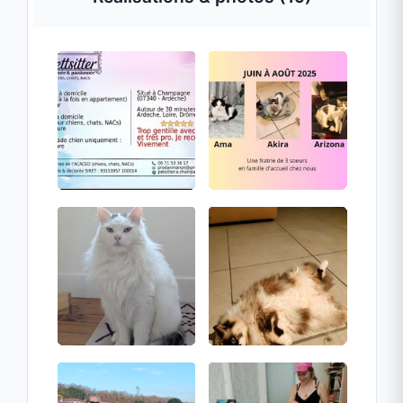
Discutons ensemble de leurs petites
habitudes et de vos besoins.
Téléphone :
06 71 53 36 17
Localisation :
Champagne (07000) et
environs
Faites le choix de la passion et de la
proximité pour vos compagnons !