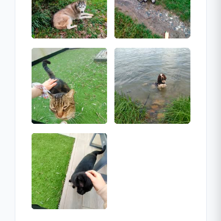
Atouts professionnels
Professionnelle déclarée et passionnée par
✓
les animaux
Titulaire de l’ACACED chien, chat et NAC
✓
Expérience en accueil et sociabilisation
✓
Excellente compréhension du
✓
comportement félin
Approche douce, bienveillante et rassurante
✓
Horaires d'ouverture
Lundi
08:00 - 19:00
Mardi
08:00 - 19:00
Mercredi
08:00 - 19:00
Jeudi
08:00 - 19:00
Vendredi
08:00 - 19:00