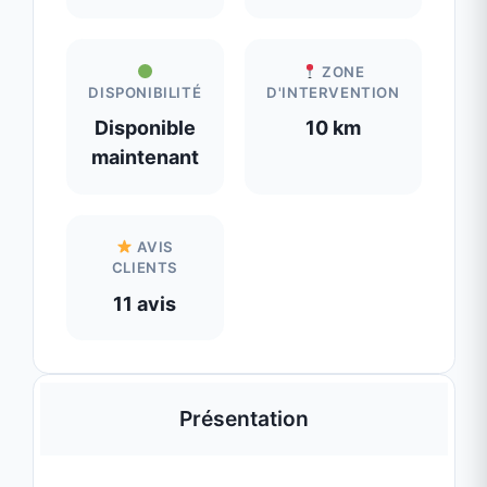
AVIS
CLIENTS
11 avis
Présentation
Manon Petsitter : La Sérénité pour
Vous, le Bonheur pour vos Animaux
Vous devez vous absenter et l'idée de
laisser votre compagnon seul vous brise le
cœur ? À
Champagne (07)
et dans un rayon
de
30 minutes aux alentours
, je vous
propose une solution de garde de
confiance, fondée sur la passion, la sécurité
et la bienveillance.
Une Petsitter Passionnée à votre