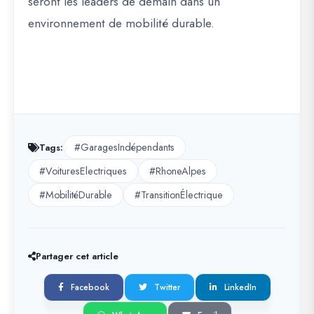
seront les leaders de demain dans un
environnement de mobilité durable
.
#GaragesIndépendants
Tags:
#VoituresElectriques
#RhoneAlpes
#MobilitéDurable
#TransitionÉlectrique
Partager cet article
Facebook
Twitter
LinkedIn