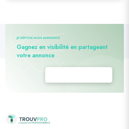
JE DÉPOSE MON ANNONCE
Gagnez en visibilité en partageant
votre annonce
Déposez vos annonces