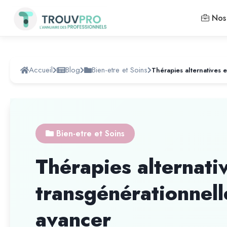
Nos 
Accueil
Blog
Bien-etre et Soins
Bien-etre et Soins
Thérapies alternati
transgénérationnel
avancer