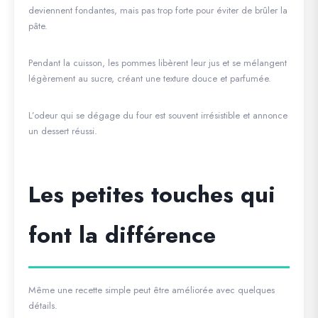
deviennent fondantes, mais pas trop forte pour éviter de brûler la
pâte.
Pendant la cuisson, les pommes libèrent leur jus et se mélangent
légèrement au sucre, créant une texture douce et parfumée.
L’odeur qui se dégage du four est souvent irrésistible et annonce
un dessert réussi.
Les petites touches qui
font la différence
Même une recette simple peut être améliorée avec quelques
détails.