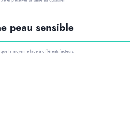
ble et préserver sa santé au quotidien.
e peau sensible
e que la moyenne face à différents facteurs.