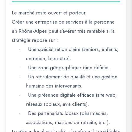
Le marché reste ouvert et porteur.
Créer une
entreprise de services à la personne
en Rhône-Alpes peut s’avérer très rentable si la
stratégie repose sur :
Une
spécialisation claire
(seniors, enfants,
·
entretien, bien-être).
Une
zone géographique bien définie
.
·
Un
recrutement de qualité
et une
gestion
·
humaine
des intervenants.
Une
présence digitale efficace
(site web,
·
réseaux sociaux, avis clients).
Des
partenariats locaux
(pharmacies,
·
associations, maisons de retraite, etc.).
Le
réseau local
est la clé : il renforce la crédibilité