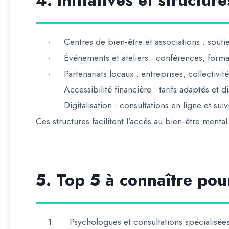
4. Initiatives et structur
Centres de bien-être et associations
: souti
·
Événements et ateliers
: conférences, forma
·
Partenariats locaux
: entreprises, collectivi
·
Accessibilité financière
: tarifs adaptés et d
·
Digitalisation
: consultations en ligne et sui
·
Ces
structures facilitent l’accès au bien-être menta
5. Top 5 à connaître pou
1.
Psychologues et consultations spécialisée