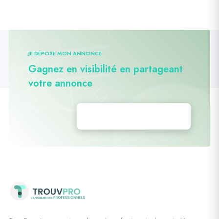
JE DÉPOSE MON ANNONCE
Gagnez en visibilité en partageant
votre annonce
Déposez vos annonces