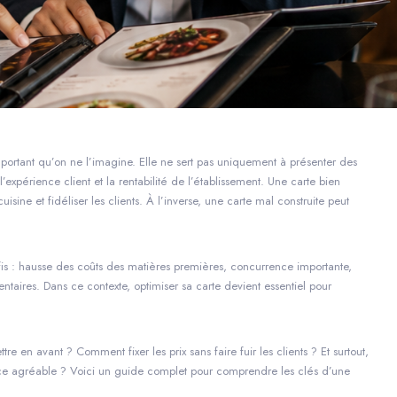
important qu’on ne l’imagine. Elle ne sert pas uniquement à présenter des
l’expérience client et la rentabilité de l’établissement. Une carte bien
uisine et fidéliser les clients. À l’inverse, une carte mal construite peut
fis : hausse des coûts des matières premières, concurrence importante,
ntaires. Dans ce contexte, optimiser sa carte devient essentiel pour
re en avant ? Comment fixer les prix sans faire fuir les clients ? Et surtout,
nce agréable ? Voici un guide complet pour comprendre les clés d’une