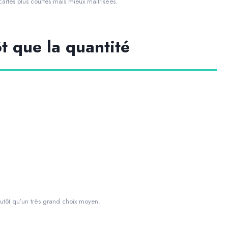
artes plus courtes mais mieux maîtrisées.
ôt que la quantité
lutôt qu’un très grand choix moyen.