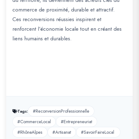
du territoire
, ils deviennent des acteurs clés du
commerce de proximité, durable et attractif
.
Ces
reconversions réussies inspirent et
renforcent l’économie locale tout en créant des
liens humains et durables
.
#ReconversionProfessionnelle
Tags:
#CommerceLocal
#Entrepreneuriat
#RhôneAlpes
#Artisanat
#SavoirFaireLocal