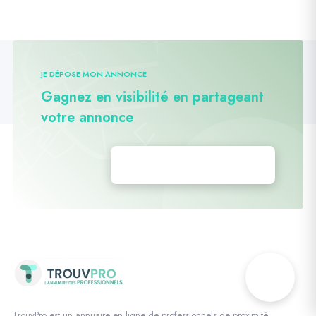
JE DÉPOSE MON ANNONCE
Gagnez en visibilité en partageant
votre annonce
Déposez vos annonces
TrouvPro est un annuaire en ligne de professionnels de proximité