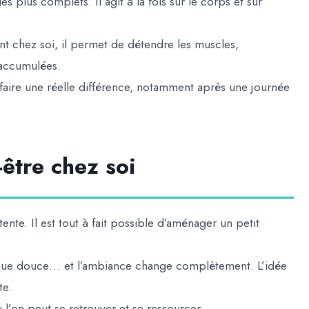
s plus complets. Il agit à la fois sur le corps et sur
nt chez soi, il permet de détendre les muscles,
s accumulées.
ire une réelle différence, notamment après une journée
être chez soi
te. Il est tout à fait possible d’aménager un petit
que douce… et l’ambiance change complètement. L’idée
te.
 l’on peut se retrouver et se ressourcer.