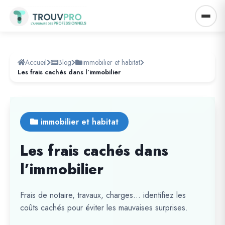
Accueil
Blog
immobilier et habitat
Les frais cachés dans l’immobilier
immobilier et habitat
Les frais cachés dans
l’immobilier
Frais de notaire, travaux, charges… identifiez les
coûts cachés pour éviter les mauvaises surprises.