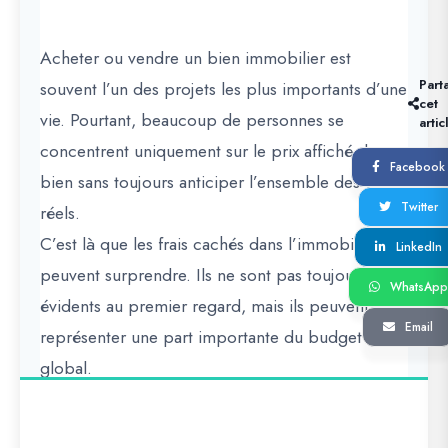
Acheter ou vendre un bien immobilier est
Part
souvent l’un des projets les plus importants d’une
cet
vie. Pourtant, beaucoup de personnes se
artic
concentrent uniquement sur le prix affiché du
Facebook
bien sans toujours anticiper l’ensemble des coûts
Twitter
réels.
C’est là que les frais cachés dans l’immobilier
LinkedIn
peuvent surprendre. Ils ne sont pas toujours
WhatsApp
évidents au premier regard, mais ils peuvent
Email
représenter une part importante du budget
global.
Comprendre ces frais permet d’éviter les
mauvaises surprises et de mieux préparer son