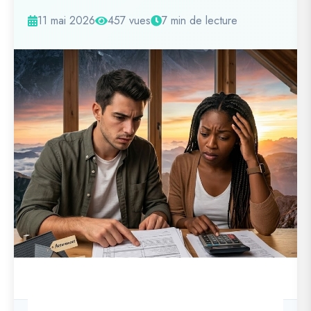
11 mai 2026
457 vues
7 min de lecture