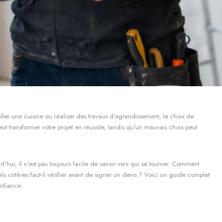
taller une cuisine ou réaliser des travaux d'agrandissement, le choix de
ut transformer votre projet en réussite, tandis qu'un mauvais choix peut
'hui, il n'est pas toujours facile de savoir vers qui se tourner. Comment
ls critères faut-il vérifier avant de signer un devis ? Voici un guide complet
onfiance.