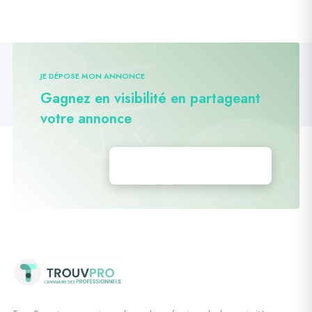
JE DÉPOSE MON ANNONCE
Gagnez en visibilité en partageant
votre annonce
Déposez vos annonces