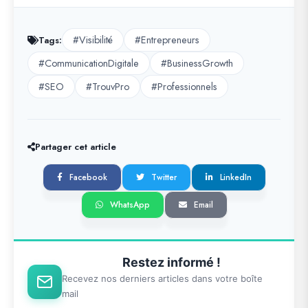
#Visibilité
#Entrepreneurs
Tags:
#CommunicationDigitale
#BusinessGrowth
#SEO
#TrouvPro
#Professionnels
Partager cet article
Facebook
Twitter
LinkedIn
WhatsApp
Email
Restez informé !
Recevez nos derniers articles dans votre boîte
mail