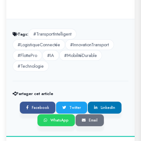
#TransportIntelligent
Tags:
#LogistiqueConnectée
#InnovationTransport
#FlottePro
#IA
#MobilitéDurable
#Technologie
Partager cet article
Facebook
Twitter
LinkedIn
WhatsApp
Email