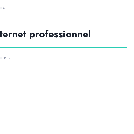
ons.
nternet professionnel
ement.