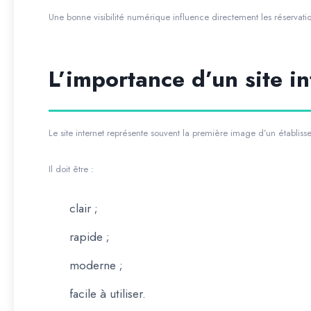
Une bonne visibilité numérique influence directement les réservati
L’importance d’un site i
Le site internet représente souvent la première image d’un établiss
Il doit être :
clair ;
rapide ;
moderne ;
facile à utiliser.