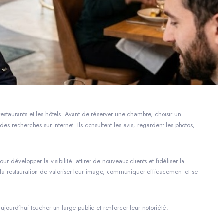
estaurants et les hôtels. Avant de réserver une chambre, choisir un
des recherches sur internet. Ils consultent les avis, regardent les photos,
ur développer la visibilité, attirer de nouveaux clients et fidéliser la
 de la restauration de valoriser leur image, communiquer efficacement et se
jourd’hui toucher un large public et renforcer leur notoriété.