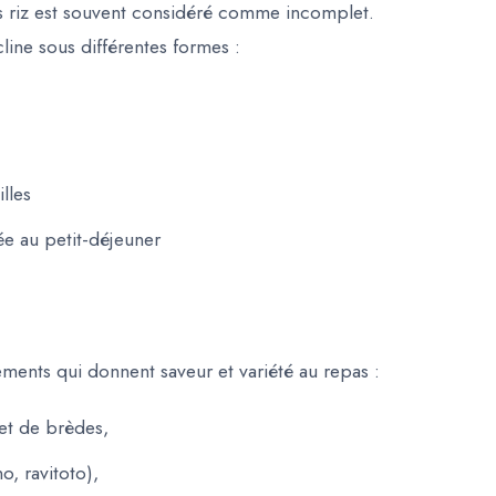
ans riz est souvent considéré comme incomplet.
line sous différentes formes :
lles
e au petit-déjeuner
ents qui donnent saveur et variété au repas :
 et de brèdes,
o, ravitoto),