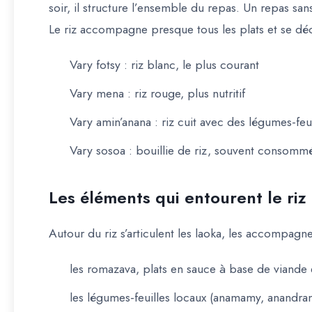
soir, il structure l’ensemble du repas. Un repas s
Le riz accompagne presque tous les plats et se déc
Vary fotsy
: riz blanc, le plus courant
Vary mena
: riz rouge, plus nutritif
Vary amin’anana
: riz cuit avec des légumes-feui
Vary sosoa
: bouillie de riz, souvent consommé
Les éléments qui entourent le riz
Autour du riz s’articulent les
laoka
, les accompagnem
les
romazava
, plats en sauce à base de viande
les légumes-feuilles locaux (anamamy, anandran