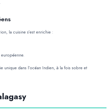
.
éens
n, la cuisine s’est enrichie :
on européenne.
mie
unique dans l’océan Indien
, à la fois sobre et
alagasy