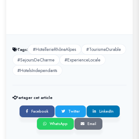
#HotellerieRhôneAlpes
#TourismeDurable
Tags:
#SejoursDeCharme
#ExperienceLocale
#HotelsIndependants
Partager cet article
Facebook
Twitter
LinkedIn
WhatsApp
Email