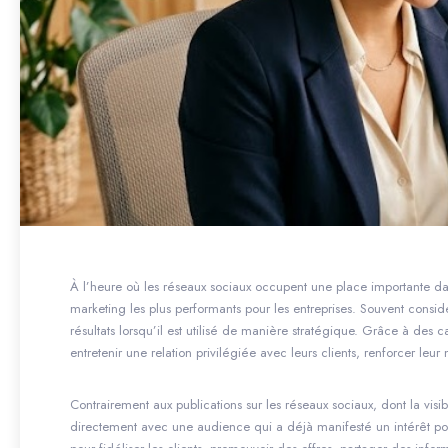
À l’heure où les réseaux sociaux occupent une place importante da
marketing les plus performants pour les entreprises. Souvent considé
résultats lorsqu’il est utilisé de manière stratégique. Grâce à des 
entretenir une relation privilégiée avec leurs clients, renforcer le
Contrairement aux publications sur les réseaux sociaux, dont la vi
directement avec une audience qui a déjà manifesté un intérêt pour 