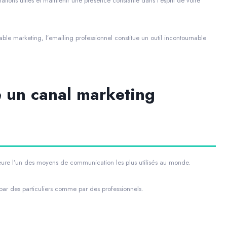
mations utiles et maintenir une présence constante dans l’esprit de votre
le marketing, l’emailing professionnel constitue un outil incontournable
e un canal marketing
re l’un des moyens de communication les plus utilisés au monde.
par des particuliers comme par des professionnels.