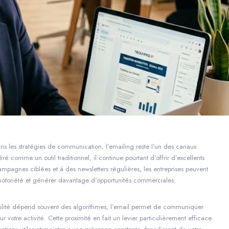
ns les stratégies de communication, l’emailing reste l’un des canaux
ré comme un outil traditionnel, il continue pourtant d’offrir d’excellents
campagnes ciblées et à des newsletters régulières, les entreprises peuvent
ur notoriété et générer davantage d’opportunités commerciales.
sibilité dépend souvent des algorithmes, l’email permet de communiquer
votre activité. Cette proximité en fait un levier particulièrement efficace