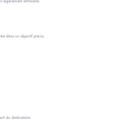
fs légèrement différents.
e dans un objectif précis.
rt du destinataire.