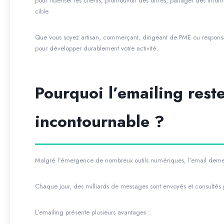
pour fidéliser les clients, promouvoir des offres, partager des infor
cible.
Que vous soyez artisan, commerçant, dirigeant de PME ou responsab
pour développer durablement votre activité.
Pourquoi l’emailing rest
incontournable ?
Malgré l’émergence de nombreux outils numériques, l’email demeu
Chaque jour, des milliards de messages sont envoyés et consultés 
L’emailing présente plusieurs avantages :