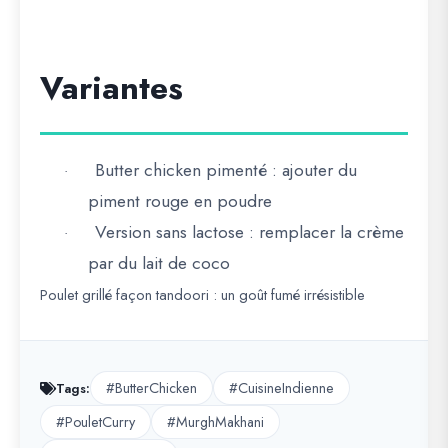
Variantes
Butter chicken
pimenté
: ajouter du
·
piment rouge en poudre
Version
sans lactose
: remplacer la crème
·
par du lait de coco
Poulet grillé façon tandoori
: un goût fumé irrésistible
#ButterChicken
#CuisineIndienne
Tags:
#PouletCurry
#MurghMakhani