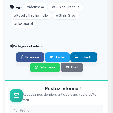
#Moussaka
#CuisineGrecque
Tags:
#RecetteTraditionnelle
#GratinGrec
#PlatFamilial
Partager cet article
Facebook
Twitter
LinkedIn
WhatsApp
Email
Restez informé !
Recevez nos derniers articles dans votre boîte
mail