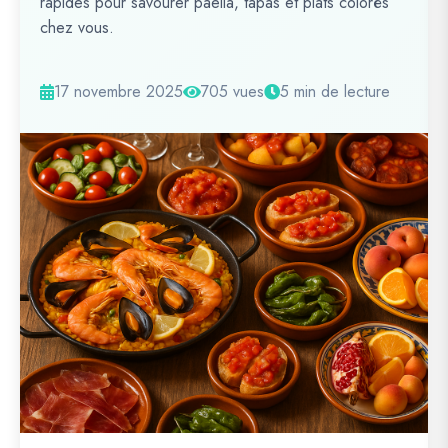
rapides pour savourer paella, tapas et plats colorés
chez vous.
17 novembre 2025
705 vues
5 min de lecture