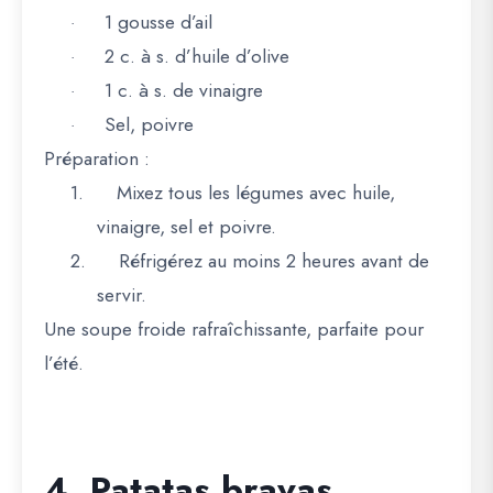
1 gousse d’ail
·
2 c. à s. d’huile d’olive
·
1 c. à s. de vinaigre
·
Sel, poivre
·
Préparation :
1.
Mixez tous les légumes avec huile,
vinaigre, sel et poivre.
2.
Réfrigérez au moins 2 heures avant de
servir.
Une soupe froide rafraîchissante, parfaite pour
l’été.
4. Patatas bravas