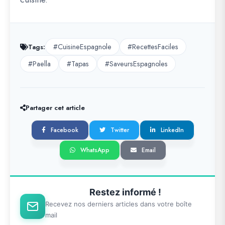
#CuisineEspagnole
#RecettesFaciles
Tags:
#Paella
#Tapas
#SaveursEspagnoles
Partager cet article
Facebook
Twitter
LinkedIn
WhatsApp
Email
Restez informé !
Recevez nos derniers articles dans votre boîte
mail