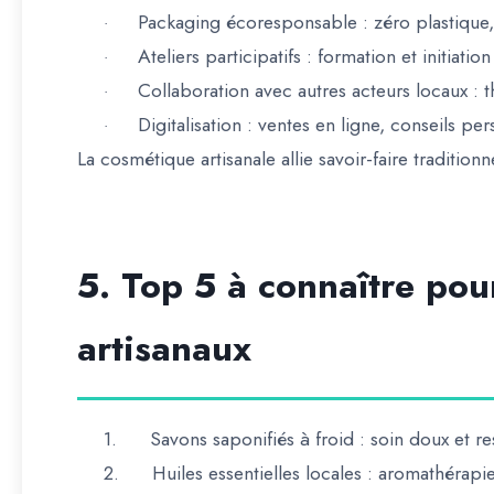
Packaging écoresponsable
: zéro plastique,
·
Ateliers participatifs
: formation et initiatio
·
Collaboration avec autres acteurs locaux
: t
·
Digitalisation
: ventes en ligne, conseils pe
·
La
cosmétique artisanale allie savoir-faire traditio
5. Top 5 à connaître pou
artisanaux
1.
Savons saponifiés à froid
: soin doux et r
2.
Huiles essentielles locales
: aromathérapie 