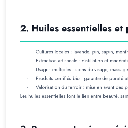
2. Huiles essentielles et
Cultures locales
: lavande, pin, sapin, ment
·
Extraction artisanale
: distillation et macérat
·
Usages multiples
: soins du visage, massage
·
Produits certifiés bio
: garantie de pureté e
·
Valorisation du terroir
: mise en avant des pl
·
Les
huiles essentielles font le lien entre beauté, san