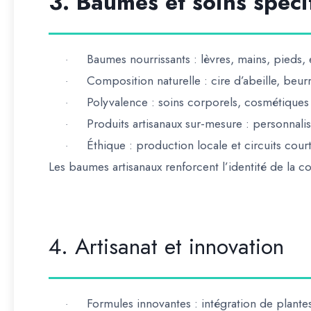
3. Baumes et soins spéci
Baumes nourrissants
: lèvres, mains, pieds, 
·
Composition naturelle
: cire d’abeille, beur
·
Polyvalence
: soins corporels, cosmétiques
·
Produits artisanaux sur-mesure
: personnali
·
Éthique
: production locale et circuits cour
·
Les
baumes artisanaux renforcent l’identité de la 
4. Artisanat et innovation
Formules innovantes
: intégration de plante
·