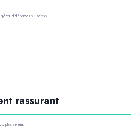
érer différentes situations.
ent rassurant
ix plus serein.