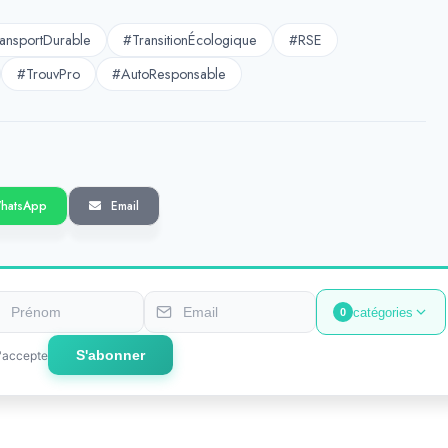
ansportDurable
#TransitionÉcologique
#RSE
#TrouvPro
#AutoResponsable
hatsApp
Email
catégories
0
S'abonner
'accepte