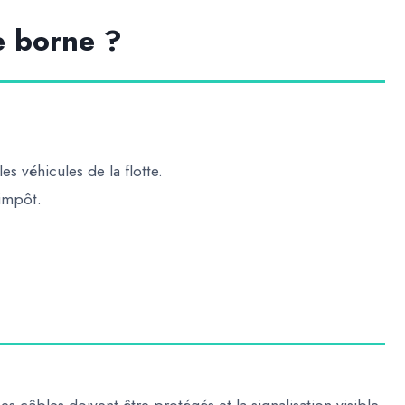
e borne ?
s véhicules de la flotte.
’impôt.