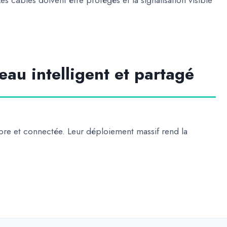
s câbles doivent être protégés et la signalisation visible
eau intelligent et partagé
re et connectée. Leur déploiement massif rend la