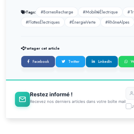
#BornesRecharge
#MobilitéÉlectrique
#Tr
Tags:
#FlottesÉlectriques
#ÉnergieVerte
#RhôneAlpes
Partager cet article
Facebook
Twitter
LinkedIn
W
Restez informé !
Recevez nos derniers articles dans votre boîte mail
J