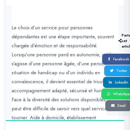
Le choix d’un service pour personnes
Part
dépendantes est une étape importante, souvent
cet
chargée d’émotion et de responsabilité.
artic
Lorsqu’une personne perd en autonomie, qu’il
Facebook
s’agisse d’une personne âgée, d’une personne en
Twitter
situation de handicap ou d’un individu en
convalescence, il devient essentiel de trouver un
LinkedIn
accompagnement adapté, sécurisé et humain.
WhatsApp
Face à la diversité des solutions disponibles, il
Email
peut être difficile de savoir vers quel service se
tourner. Aide à domicile, établissement
spécialisé, services médicaux ou