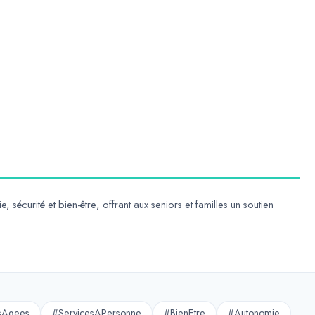
, sécurité et bien-être
, offrant aux seniors et familles un soutien
sAgees
#ServicesAPersonne
#BienEtre
#Autonomie