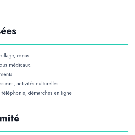
sées
billage, repas.
ous médicaux.
ements.
sions, activités culturelles.
, téléphonie, démarches en ligne.
imité