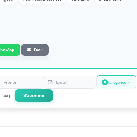
hatsApp
Email
catégories
0
S'abonner
'accepte