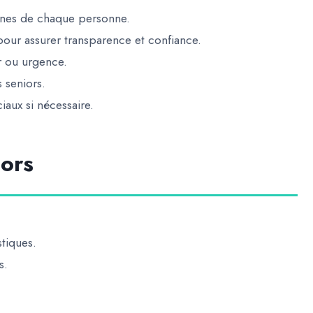
tines de chaque personne.
pour assurer transparence et confiance.
r ou urgence.
s seniors.
aux si nécessaire.
iors
tiques.
s.