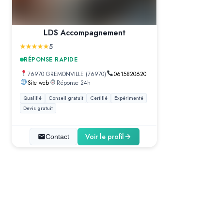
LDS Accompagnement
5
RÉPONSE RAPIDE
76970 GREMONVILLE (76970)
0615820620
Site web
Réponse 24h
Qualifié
Conseil gratuit
Certifié
Expérimenté
Devis gratuit
Voir le profil
Contact