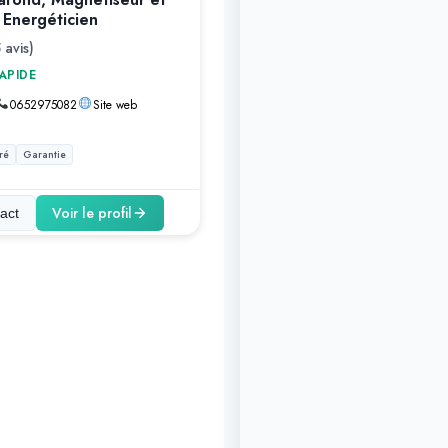
Energéticien
 avis)
APIDE
0652975082
Site web
ré
Garantie
Voir le profil
act