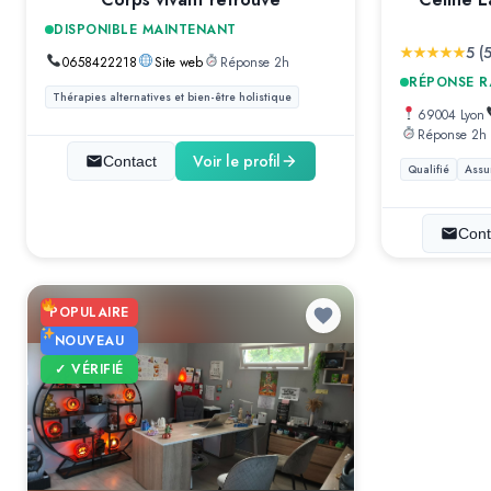
DISPONIBLE MAINTENANT
5 (5
0658422218
Site web
Réponse 2h
RÉPONSE R
Thérapies alternatives et bien-être holistique
69004 Lyon
Réponse 2h
Voir le profil
Contact
Qualifié
Assu
Cont
POPULAIRE
NOUVEAU
✓ VÉRIFIÉ