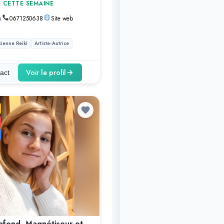
E CETTE SEMAINE
u
0671250638
Site web
cienne Reiki
Artiste-Autrice
Voir le profil
act
afond, Magnétiseur et