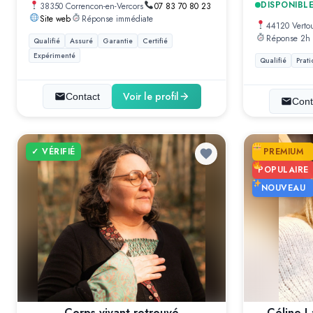
DISPONIBL
38350 Correncon-en-Vercors
07 83 70 80 23
Site web
Réponse immédiate
44120 Verto
Réponse 2h
Qualifié
Assuré
Garantie
Certifié
Expérimenté
Qualifié
Prati
Voir le profil
Contact
Cont
✓ VÉRIFIÉ
PREMIUM
POPULAIRE
NOUVEAU
Corps vivant retrouvé
Céline L