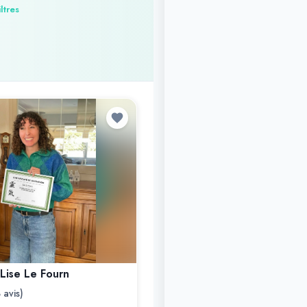
iltres
Lise Le Fourn
 avis)