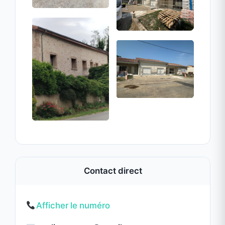
Atouts professionnels
Protection durable contre intempéries
✓
✓
Horaires d'ouverture
Lundi
09:00 - 19:00
Informations légales
RCS: 53298266700026
Professionnel vérifié
✓
Données sécurisées
Devis gratuit
Partager cette annonce