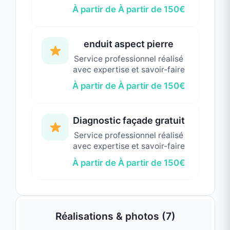
environnementales.
J’interviens aussi pour des travaux de
petite
maçonnerie en rénovation
:
reprise d’enduit
,
pose de seuils
,
appuis de fenêtres
,
création
de murets
,
réparation de soubassements
, et
tout ce qui touche à la
structure extérieure
du bâtiment
. J’accorde une attention
particulière aux
finitions
, à l’
étanchéité
, à
l’
uniformité des couleurs et des matières
, et
au
respect de l’identité architecturale
du
lieu.
Ce que mes clients apprécient chez moi,
c’est ma
disponibilité
, mon
professionnalisme
, et ma
précision
artisanale
. Je suis présent du début à la fin
du chantier, je prends le temps d’expliquer,
de conseiller, de rassurer. Je m’entoure si
besoin de collaborateurs de confiance pour
garantir des délais raisonnables et une
qualité de travail constante.