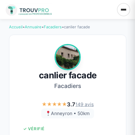
Accueil
•
Annuaire
•
Facadiers
•
canlier facade
canlier facade
Facadiers
★★★★★
3.7
149 avis
Anneyron • 50km
✓ VÉRIFIÉ
Certifié
Expérimenté
Devis gratuit
Intervention rapide