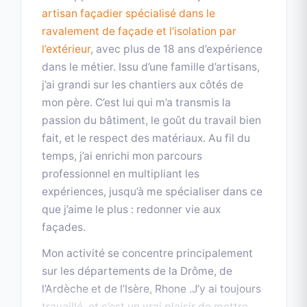
expériences, jusqu’à me spécialiser dans ce
que j’aime le plus :
redonner vie aux
façades
.
Mon activité se concentre principalement
sur les départements de la
Drôme
, de
l’
Ardèche
et de l’
Isère, Rhone
.J’y ai toujours
travaillé, et c’est un vrai plaisir de mettre
mon savoir-faire au service des maisons,
Lire la suite
▼
des immeubles et des bâtiments de ma
région. Je me déplace également dans
d’autres zones lorsque mes clients font
appel à moi ou lorsqu’un chantier spécifique
Services & prestations
l’exige. J’attache beaucoup d’importance à
la
confiance
et à la
fidélité
, deux valeurs qui
ont guidé tout mon parcours.
Ravalement de facade
Je suis spécialisé dans le
ravalement de
Service professionnel réalisé
façade
sous toutes ses formes :
enduit
avec expertise et savoir-faire
traditionnel
,
enduit gratté
,
finitions
À partir de À partir de 150€
talochées
,
brutes
,
ou
ferrées
, mais aussi en
enduit décoratif imitation pierre
,
une