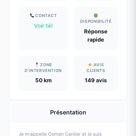
ZONE
AVIS
D'INTERVENTION
CLIENTS
50 km
149 avis
Présentation
Je m'appelle
Osman Canlier
et je suis
artisan façadier spécialisé dans le
ravalement de façade et l’isolation par
l’extérieur
, avec plus de 18
ans d’expérience
dans le métier. Issu d’une famille d’artisans,
j’ai grandi sur les chantiers aux côtés de
mon père. C’est lui qui m’a transmis la
passion du bâtiment, le goût du travail bien
fait, et le respect des matériaux. Au fil du
temps, j’ai enrichi mon parcours
professionnel en multipliant les