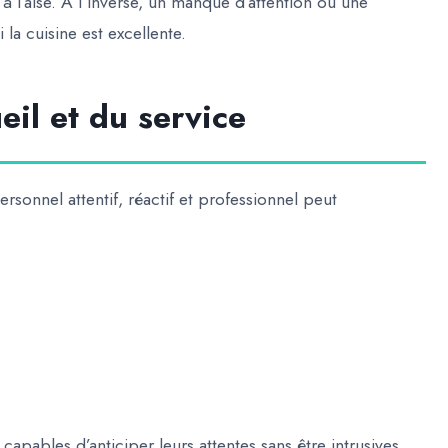
 l’aise. À l’inverse, un manque d’attention ou une
la cuisine est excellente.
eil et du service
rsonnel attentif, réactif et professionnel peut
capables d’anticiper leurs attentes sans être intrusives.