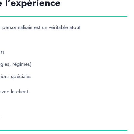
e l’expérience
personnalisée est un véritable atout.
ers
rgies, régimes)
sions spéciales
vec le client.
e