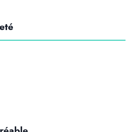
eté
gréable